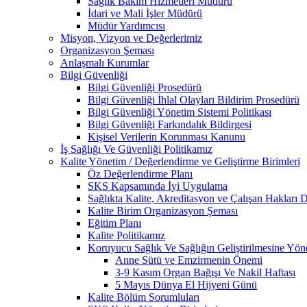
Sağlık Bakım Hizmetleri Müdürü
İdari ve Mali İşler Müdürü
Müdür Yardımcısı
Misyon, Vizyon ve Değerlerimiz
Organizasyon Şeması
Anlaşmalı Kurumlar
Bilgi Güvenliği
Bilgi Güvenliği Prosedürü
Bilgi Güvenliği İhlal Olayları Bildirim Prosedürü
Bilgi Güvenliği Yönetim Sistemi Politikası
Bilgi Güvenliği Farkındalık Bildirgesi
Kişisel Verilerin Korunması Kanunu
İş Sağlığı Ve Güvenliği Politikamız
Kalite Yönetim / Değerlendirme ve Geliştirme Birimleri
Öz Değerlendirme Planı
SKS Kapsamında İyi Uygulama
Sağlıkta Kalite, Akreditasyon ve Çalışan Hakları D
Kalite Birim Organizasyon Şeması
Eğitim Planı
Kalite Politikamız
Koruyucu Sağlık Ve Sağlığın Geliştirilmesine Yöne
Anne Sütü ve Emzirmenin Önemi
3-9 Kasım Organ Bağışı Ve Nakil Haftası
5 Mayıs Dünya El Hijyeni Günü
Kalite Bölüm Sorumluları