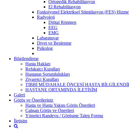
Ortopedik Rehabilitasyon
El Rehabilitasyon
Fonksiyonel Elektriksel Stimülasyon (FES) Hizmet
Radyoloji
Dijital Röntgen
EEG
EMG
Labaratuvar
Diyet ve Beslenme
Psikolog
Bilgilendirme
Hasta Hakları
Refakatçı Kuralları
Hastanın Sorumlulukları
Ziyaretçi Kuralları
TIBBİ MÜDAHALE ÖNCESİ HASTA BİLGİLENDİ
HASTANE ORTAMINDA İLETİŞİM
Galeri
Görüş ve Önerileriniz
Hasta ve Hasta Yakını Görüş Önerileri
Çalışan Görüş ve Önerileri
Yönetici Randevu / Görüşme Talep Formu
İletişim