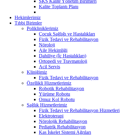
SKS Kalite Yönetim Birimleri
Kalite Toplantı Planı
Hekimlerimiz
Tıbbi Birimler
Polikliniklerimiz
Çocuk Sağlığı ve Hastalıkları
Fizik Tedavi ve Rehabilitasyon
Nöroloji
Aile Hekimliği
Dahiliye (İç Hastalıkları)
Ortopedi ve Travmatoloji
Acil Servis
Kliniğimiz
Fizik Tedavi ve Rehabilitasyon
Özellikli Hizmetlerimiz
Robotik Rehabilitasyon
Yürüme Robotu
Omuz Kol Robotu
Sağlık Hizmetlerimiz
Fizik Tedavi ve Rehabilitasyon Hizmetleri
Elektroterapi
Nörolojik Rehabilitasyon
Pediatrik Rehabilitasyon
Kas İskelet Sistemi Ağrıları