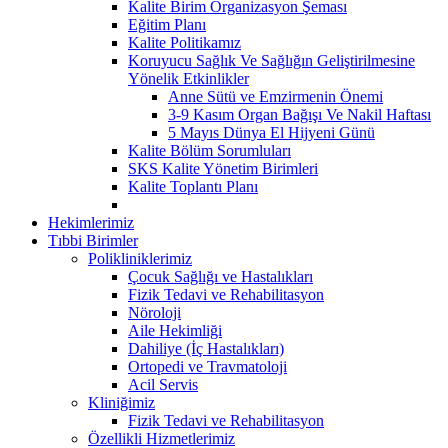
Kalite Birim Organizasyon Şeması
Eğitim Planı
Kalite Politikamız
Koruyucu Sağlık Ve Sağlığın Geliştirilmesine
Yönelik Etkinlikler
Anne Sütü ve Emzirmenin Önemi
3-9 Kasım Organ Bağışı Ve Nakil Haftası
5 Mayıs Dünya El Hijyeni Günü
Kalite Bölüm Sorumluları
SKS Kalite Yönetim Birimleri
Kalite Toplantı Planı
Hekimlerimiz
Tıbbi Birimler
Polikliniklerimiz
Çocuk Sağlığı ve Hastalıkları
Fizik Tedavi ve Rehabilitasyon
Nöroloji
Aile Hekimliği
Dahiliye (İç Hastalıkları)
Ortopedi ve Travmatoloji
Acil Servis
Kliniğimiz
Fizik Tedavi ve Rehabilitasyon
Özellikli Hizmetlerimiz