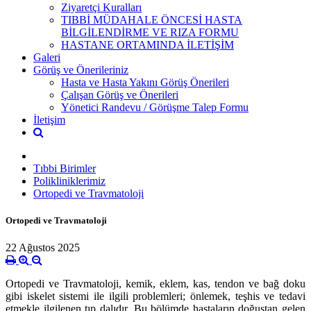
Ziyaretçi Kuralları
TIBBİ MÜDAHALE ÖNCESİ HASTA
BİLGİLENDİRME VE RIZA FORMU
HASTANE ORTAMINDA İLETİŞİM
Galeri
Görüş ve Önerileriniz
Hasta ve Hasta Yakını Görüş Önerileri
Çalışan Görüş ve Önerileri
Yönetici Randevu / Görüşme Talep Formu
İletişim
Tıbbi Birimler
Polikliniklerimiz
Ortopedi ve Travmatoloji
Ortopedi ve Travmatoloji
22 Ağustos 2025
Ortopedi ve Travmatoloji, kemik, eklem, kas, tendon ve bağ doku
gibi iskelet sistemi ile ilgili problemleri; önlemek, teşhis ve tedavi
etmekle ilgilenen tıp dalıdır. Bu bölümde hastaların doğuştan gelen