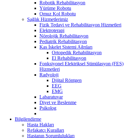
Robotik Rehabilitasyon
Yürüme Robotu
Omuz Kol Robotu
Sağlık Hizmetlerimiz
Fizik Tedavi ve Rehabilitasyon Hizmetleri
Elektroterapi
Nörolojik Rehabilitasyon
Pediatrik Rehabilitasyon
Kas İskelet Sistemi Ağrıları
Ortopedik Rehabilitasyon
El Rehabilitasyon
Fonksiyonel Elektriksel Stimülasyon (FES)
Hizmetleri
Radyoloji
Dijital Röntgen
EEG
EMG
Labaratuvar
Diyet ve Beslenme
Psikolog
Bilgilendirme
Hasta Hakları
Refakatçı Kuralları
Hastanın Sorumlulukları