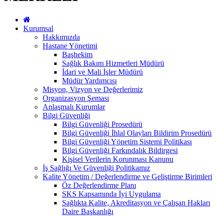
Kurumsal
Hakkımızda
Hastane Yönetimi
Başhekim
Sağlık Bakım Hizmetleri Müdürü
İdari ve Mali İşler Müdürü
Müdür Yardımcısı
Misyon, Vizyon ve Değerlerimiz
Organizasyon Şeması
Anlaşmalı Kurumlar
Bilgi Güvenliği
Bilgi Güvenliği Prosedürü
Bilgi Güvenliği İhlal Olayları Bildirim Prosedürü
Bilgi Güvenliği Yönetim Sistemi Politikası
Bilgi Güvenliği Farkındalık Bildirgesi
Kişisel Verilerin Korunması Kanunu
İş Sağlığı Ve Güvenliği Politikamız
Kalite Yönetim / Değerlendirme ve Geliştirme Birimleri
Öz Değerlendirme Planı
SKS Kapsamında İyi Uygulama
Sağlıkta Kalite, Akreditasyon ve Çalışan Hakları
Daire Başkanlığı