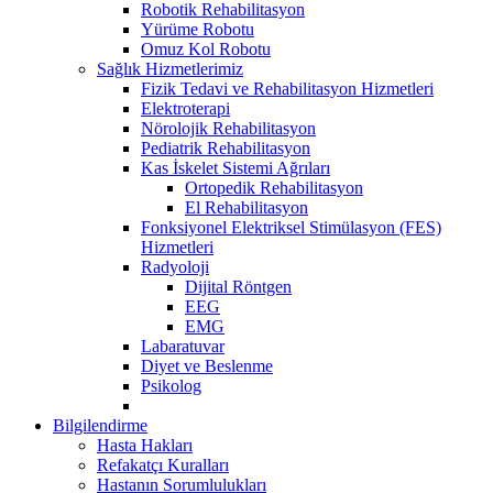
Robotik Rehabilitasyon
Yürüme Robotu
Omuz Kol Robotu
Sağlık Hizmetlerimiz
Fizik Tedavi ve Rehabilitasyon Hizmetleri
Elektroterapi
Nörolojik Rehabilitasyon
Pediatrik Rehabilitasyon
Kas İskelet Sistemi Ağrıları
Ortopedik Rehabilitasyon
El Rehabilitasyon
Fonksiyonel Elektriksel Stimülasyon (FES)
Hizmetleri
Radyoloji
Dijital Röntgen
EEG
EMG
Labaratuvar
Diyet ve Beslenme
Psikolog
Bilgilendirme
Hasta Hakları
Refakatçı Kuralları
Hastanın Sorumlulukları