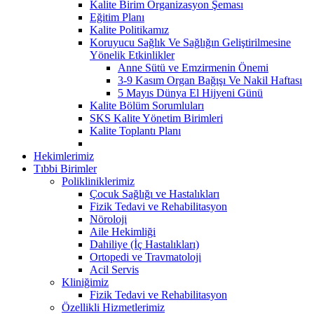
Kalite Birim Organizasyon Şeması
Eğitim Planı
Kalite Politikamız
Koruyucu Sağlık Ve Sağlığın Geliştirilmesine
Yönelik Etkinlikler
Anne Sütü ve Emzirmenin Önemi
3-9 Kasım Organ Bağışı Ve Nakil Haftası
5 Mayıs Dünya El Hijyeni Günü
Kalite Bölüm Sorumluları
SKS Kalite Yönetim Birimleri
Kalite Toplantı Planı
Hekimlerimiz
Tıbbi Birimler
Polikliniklerimiz
Çocuk Sağlığı ve Hastalıkları
Fizik Tedavi ve Rehabilitasyon
Nöroloji
Aile Hekimliği
Dahiliye (İç Hastalıkları)
Ortopedi ve Travmatoloji
Acil Servis
Kliniğimiz
Fizik Tedavi ve Rehabilitasyon
Özellikli Hizmetlerimiz