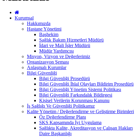
Kurumsal
Hakkımızda
Hastane Yönetimi
Başhekim
Sağlık Bakım Hizmetleri Müdürü
İdari ve Mali İşler Müdürü
Müdür Yardımcısı
Misyon, Vizyon ve Değerlerimiz
Organizasyon Şeması
Anlaşmalı Kurumlar
Bilgi Güvenliği
Bilgi Güvenliği Prosedürü
Bilgi Güvenliği İhlal Olayları Bildirim Prosedürü
Bilgi Güvenliği Yönetim Sistemi Politikası
Bilgi Güvenliği Farkındalık Bildirgesi
Kişisel Verilerin Korunması Kanunu
İş Sağlığı Ve Güvenliği Politikamız
Kalite Yönetim / Değerlendirme ve Geliştirme Birimleri
Öz Değerlendirme Planı
SKS Kapsamında İyi Uygulama
Sağlıkta Kalite, Akreditasyon ve Çalışan Hakları
Daire Başkanlığı