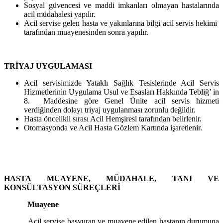
Sosyal güvencesi ve maddi imkanları olmayan hastalarında
acil müdahalesi yapılır.
Acil servise gelen hasta ve yakınlarına bilgi acil servis hekimi
tarafından muayenesinden sonra yapılır.
TRİYAJ UYGULAMASI
Acil servisimizde Yataklı Sağlık Tesislerinde Acil Servis
Hizmetlerinin Uygulama Usul ve Esasları Hakkında Tebliğ’ in
8. Maddesine göre Genel Ünite acil servis hizmeti
verdiğinden dolayı triyaj uygulanması zorunlu değildir.
Hasta öncelikli sırası Acil Hemşiresi tarafından belirlenir.
Otomasyonda ve Acil Hasta Gözlem Kartında işaretlenir.
HASTA MUAYENE, MÜDAHALE, TANI VE
KONSÜLTASYON SÜREÇLERİ
Muayene
Acil servise başvuran ve muayene edilen hastanın durumuna