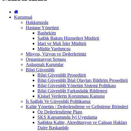
Kurumsal
Hakkımızda
Hastane Yönetimi
Başhekim
Sağlık Bakım Hizmetleri Müdürü
İdari ve Mali İşler Müdürü
Müdür Yardımcısı
Misyon, Vizyon ve Değerlerimiz
Organizasyon Şeması
Anlaşmalı Kurumlar
Bilgi Güvenliği
Bilgi Güvenliği Prosedürü
Bilgi Güvenliği İhlal Olayları Bildirim Prosedürü
Bilgi Güvenliği Yönetim Sistemi Politikası
Bilgi Güvenliği Farkındalık Bildirgesi
Kişisel Verilerin Korunması Kanunu
İş Sağlığı Ve Güvenliği Politikamız
Kalite Yönetim / Değerlendirme ve Geliştirme Birimleri
Öz Değerlendirme Planı
SKS Kapsamında İyi Uygulama
Sağlıkta Kalite, Akreditasyon ve Çalışan Hakları
Daire Başkanlığı