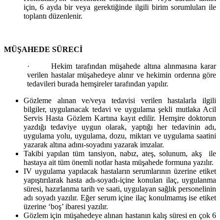
için, 6 ayda bir veya gerektiğinde ilgili birim sorumluları ile
toplantı düzenlenir.
MÜŞAHEDE SÜRECİ
·
Hekim tarafından müşahede altına alınmasına karar
verilen hastalar müşahedeye alınır ve hekimin orderına göre
tedavileri burada hemşireler tarafından yapılır.
Gözleme alınan ve/veya tedavisi verilen hastalarla ilgili
bilgiler, uygulanacak tedavi ve uygulama şekli mutlaka Acil
Servis Hasta Gözlem Kartına kayıt edilir. Hemşire doktorun
yazdığı tedaviye uygun olarak, yaptığı her tedavinin adı,
uygulama yolu, uygulama, dozu, miktarı ve uygulama saatini
yazarak altına adını-soyadını yazarak imzalar.
Takibi yapılan tüm tansiyon, nabız, ateş, solunum, akş ile
hastaya ait tüm önemli notlar hasta müşahede formuna yazılır.
IV uygulama yapılacak hastaların serumlarının üzerine etiket
yapıştırılarak hasta adı-soyadı-içine konulan ilaç, uygulanma
süresi, hazırlanma tarih ve saati, uygulayan sağlık personelinin
adı soyadı yazılır. Eğer serum içine ilaç konulmamış ise etiket
üzerine ‘boş’ ibaresi yazılır.
Gözlem için müşahedeye alınan hastanın kalış süresi en çok 6