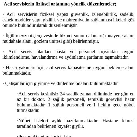
Acil servislerin fiziksel ortamına yönelik düzenlemeler;
·
Acil servislerin fiziksel yapısı güvenlik, izlenebilirlik, sadelik,
esnek modüler yapı, gizlilik ve mahremiyetin sağlanması ilkeleri göz
önünde bulundurularak düzenlenmiştir.
·
İlgili mevzuat çerçevesinde hizmet sunum alanları( muayene alanı,
müdahale alanı, gözlem ünitesi gibi) belirlenmiştir.
·
Acil servis alanları hasta ve personel açısından uygun
iklimlendirme, havalandırma ve aydınlatma şartlarını taşımaktadır.
·
Hasta yakınları için acil servis kapasitesine uygun bekleme alanı
bulunmaktadır.
·
Çalışanlar için giyinme ve dinlenme odaları bulunmaktadır.
·
Acil servis kesintisiz 24 saatlik zaman diliminde her gün en
az bir doktor, 2 sağlık personeli, temizlik görevlisi hazır
bulunmaktadır. 1 sağlık personeli ve 1 hekim gece nöbet
tutmaktadır.
·
Nöbet listeleri aylık hazırlanmaktadır. Hastane idaresi
tarafından belirlenen kıyafet giyilir.
·
Personel tanıtım kartı takılır.