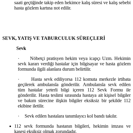
saati geçtiğinde takip eden hekimce kalış süresi ve kalış sebebi
hasta gözlem kartına not edilir.
SEVK, YATIŞ VE TABURCULUK SÜREÇLERİ
Sevk
·
Nöbetçi pratisyen hekim veya icapçı Uzm. Hekimin
sevk kararı verdiği hastalar için bilgisayar ve hasta gözlem
formunda ilgili alanlara durum belirtilir.
·
Hasta sevk ediliyorsa 112 komuta merkezle irtibata
geçilerek ambulansla gönderilir. Ambulansla sevk edilen
tüm hastalar yeterli bilgi içeren 112 Sevk Formu ile
gönderilir. Hasta teslimi sırasında hastaya ait kişisel bilgiler
ve bakım sürecine ilişkin bilgiler eksiksiz bir şekilde 112
ekibine iletilir.
·
Sevk edilen hastalara tanımlayıcı kol bandı takılır.
112 sevk formunda hastanın bilgileri, hekimin imzası ve
kaşesi eksiksiz olmak zorundadır.