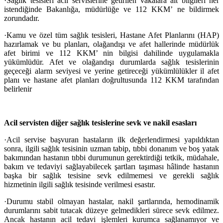
·
Sağlık tesisleri acil servislerine getirilen vakalara ait bilgileri her
istendiğinde Bakanlığa, müdürlüğe ve 112 KKM’ ne bildirmek
zorundadır.
·
Kamu ve özel tüm sağlık tesisleri, Hastane Afet Planlarını (HAP)
hazırlamak ve bu planları, olağandışı ve afet hallerinde müdürlük
afet birimi ve 112 KKM’ nin bilgisi dahilinde uygulamakla
yükümlüdür. Afet ve olağandışı durumlarda sağlık tesislerinin
geçeceği alarm seviyesi ve yerine getireceği yükümlülükler il afet
planı ve hastane afet planları doğrultusunda 112 KKM tarafından
belirlenir
Acil servisten diğer sağlık tesislerine sevk ve nakil esasları
·
Acil servise başvuran hastaların ilk değerlendirmesi yapıldıktan
sonra, ilgili sağlık tesisinin uzman tabip, tıbbi donanım ve boş yatak
bakımından hastanın tıbbi durumunun gerektirdiği tetkik, müdahale,
bakım ve tedaviyi sağlayabilecek şartları taşıması hâlinde hastanın
başka bir sağlık tesisine sevk edilmemesi ve gerekli sağlık
hizmetinin ilgili sağlık tesisinde verilmesi esastır.
·
Durumu stabil olmayan hastalar, nakil şartlarında, hemodinamik
durumlarını sabit tutacak düzeye gelmedikleri sürece sevk edilmez.
Ancak hastanın acil tedavi işlemleri kurumca sağlanamıyor ve