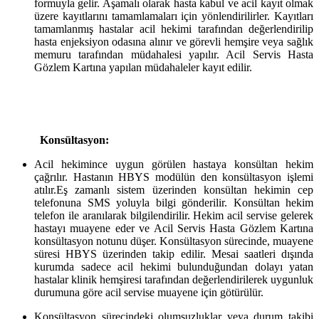
formuyla gelir. Aşamalı olarak hasta kabul ve acil kayıt olmak
üzere kayıtlarını tamamlamaları için yönlendirilirler. Kayıtları
tamamlanmış hastalar acil hekimi tarafından değerlendirilip
hasta enjeksiyon odasına alınır ve görevli hemşire veya sağlık
memuru tarafından müdahalesi yapılır. Acil Servis Hasta
Gözlem Kartına yapılan müdahaleler kayıt edilir.
Konsültasyon:
Acil hekimince uygun görülen hastaya konsültan hekim
çağrılır. Hastanın HBYS modülün den konsültasyon işlemi
atılır.Eş zamanlı sistem üzerinden konsültan hekimin cep
telefonuna SMS yoluyla bilgi gönderilir. Konsültan hekim
telefon ile aranılarak bilgilendirilir. Hekim acil servise gelerek
hastayı muayene eder ve Acil Servis Hasta Gözlem Kartına
konsültasyon notunu düşer. Konsültasyon sürecinde, muayene
süresi HBYS üzerinden takip edilir. Mesai saatleri dışında
kurumda sadece acil hekimi bulunduğundan dolayı yatan
hastalar klinik hemşiresi tarafından değerlendirilerek uygunluk
durumuna göre acil servise muayene için götürülür.
Konsültasyon sürecindeki olumsuzluklar veya durum takibi