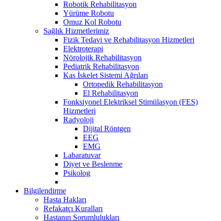
Robotik Rehabilitasyon
Yürüme Robotu
Omuz Kol Robotu
Sağlık Hizmetlerimiz
Fizik Tedavi ve Rehabilitasyon Hizmetleri
Elektroterapi
Nörolojik Rehabilitasyon
Pediatrik Rehabilitasyon
Kas İskelet Sistemi Ağrıları
Ortopedik Rehabilitasyon
El Rehabilitasyon
Fonksiyonel Elektriksel Stimülasyon (FES)
Hizmetleri
Radyoloji
Dijital Röntgen
EEG
EMG
Labaratuvar
Diyet ve Beslenme
Psikolog
Bilgilendirme
Hasta Hakları
Refakatçı Kuralları
Hastanın Sorumlulukları