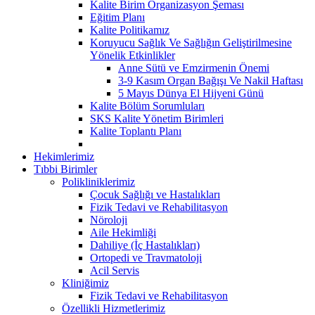
Kalite Birim Organizasyon Şeması
Eğitim Planı
Kalite Politikamız
Koruyucu Sağlık Ve Sağlığın Geliştirilmesine
Yönelik Etkinlikler
Anne Sütü ve Emzirmenin Önemi
3-9 Kasım Organ Bağışı Ve Nakil Haftası
5 Mayıs Dünya El Hijyeni Günü
Kalite Bölüm Sorumluları
SKS Kalite Yönetim Birimleri
Kalite Toplantı Planı
Hekimlerimiz
Tıbbi Birimler
Polikliniklerimiz
Çocuk Sağlığı ve Hastalıkları
Fizik Tedavi ve Rehabilitasyon
Nöroloji
Aile Hekimliği
Dahiliye (İç Hastalıkları)
Ortopedi ve Travmatoloji
Acil Servis
Kliniğimiz
Fizik Tedavi ve Rehabilitasyon
Özellikli Hizmetlerimiz