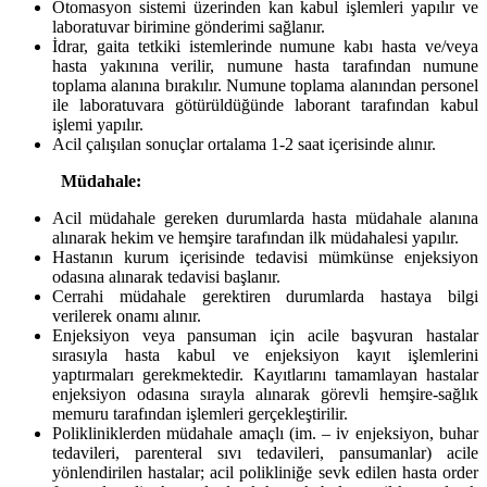
Otomasyon sistemi üzerinden kan kabul işlemleri yapılır ve
laboratuvar birimine gönderimi sağlanır.
İdrar, gaita tetkiki istemlerinde numune kabı hasta ve/veya
hasta yakınına verilir, numune hasta tarafından numune
toplama alanına bırakılır. Numune toplama alanından personel
ile laboratuvara götürüldüğünde laborant tarafından kabul
işlemi yapılır.
Acil çalışılan sonuçlar ortalama 1-2 saat içerisinde alınır.
Müdahale:
Acil müdahale gereken durumlarda hasta müdahale alanına
alınarak hekim ve hemşire tarafından ilk müdahalesi yapılır.
Hastanın kurum içerisinde tedavisi mümkünse enjeksiyon
odasına alınarak tedavisi başlanır.
Cerrahi müdahale gerektiren durumlarda hastaya bilgi
verilerek onamı alınır.
Enjeksiyon veya pansuman için acile başvuran hastalar
sırasıyla hasta kabul ve enjeksiyon kayıt işlemlerini
yaptırmaları gerekmektedir. Kayıtlarını tamamlayan hastalar
enjeksiyon odasına sırayla alınarak görevli hemşire-sağlık
memuru tarafından işlemleri gerçekleştirilir.
Polikliniklerden müdahale amaçlı (im. – iv enjeksiyon, buhar
tedavileri, parenteral sıvı tedavileri, pansumanlar) acile
yönlendirilen hastalar; acil polikliniğe sevk edilen hasta order