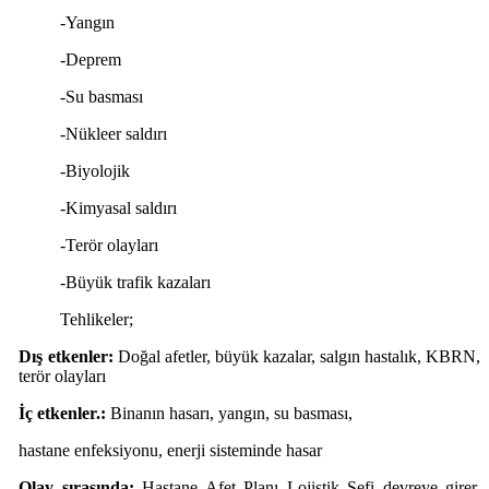
-Yangın
-Deprem
-Su basması
-Nükleer saldırı
-Biyolojik
-Kimyasal saldırı
-Terör olayları
-Büyük trafik kazaları
Tehlikeler;
Dış etkenler:
Doğal afetler, büyük kazalar, salgın hastalık, KBRN,
terör olayları
İç etkenler.:
Binanın hasarı, yangın, su basması,
hastane enfeksiyonu, enerji sisteminde hasar
Olay sırasında;
Hastane Afet Planı Lojistik Şefi devreye girer.