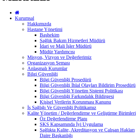
Kurumsal
Hakkımızda
Hastane Yönetimi
Başhekim
Sağlık Bakım Hizmetleri Müdürü
İdari ve Mali İşler Müdürü
Müdür Yardımcısı
Misyon, Vizyon ve Değerlerimiz
Organizasyon Şeması
Anlaşmalı Kurumlar
Bilgi Güvenliği
Bilgi Güvenliği Prosedürü
Bilgi Güvenliği İhlal Olayları Bildirim Prosedürü
Bilgi Güvenliği Yönetim Sistemi Politikası
Bilgi Güvenliği Farkındalık Bildirgesi
Kişisel Verilerin Korunması Kanunu
İş Sağlığı Ve Güvenliği Politikamız
Kalite Yönetim / Değerlendirme ve Geliştirme Birimleri
Öz Değerlendirme Planı
SKS Kapsamında İyi Uygulama
Sağlıkta Kalite, Akreditasyon ve Çalışan Hakları
Daire Başkanlığı