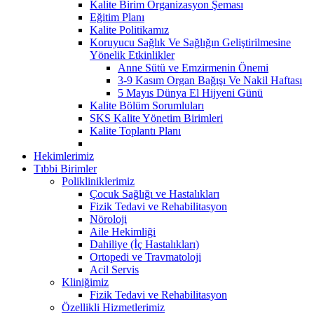
Kalite Birim Organizasyon Şeması
Eğitim Planı
Kalite Politikamız
Koruyucu Sağlık Ve Sağlığın Geliştirilmesine
Yönelik Etkinlikler
Anne Sütü ve Emzirmenin Önemi
3-9 Kasım Organ Bağışı Ve Nakil Haftası
5 Mayıs Dünya El Hijyeni Günü
Kalite Bölüm Sorumluları
SKS Kalite Yönetim Birimleri
Kalite Toplantı Planı
Hekimlerimiz
Tıbbi Birimler
Polikliniklerimiz
Çocuk Sağlığı ve Hastalıkları
Fizik Tedavi ve Rehabilitasyon
Nöroloji
Aile Hekimliği
Dahiliye (İç Hastalıkları)
Ortopedi ve Travmatoloji
Acil Servis
Kliniğimiz
Fizik Tedavi ve Rehabilitasyon
Özellikli Hizmetlerimiz