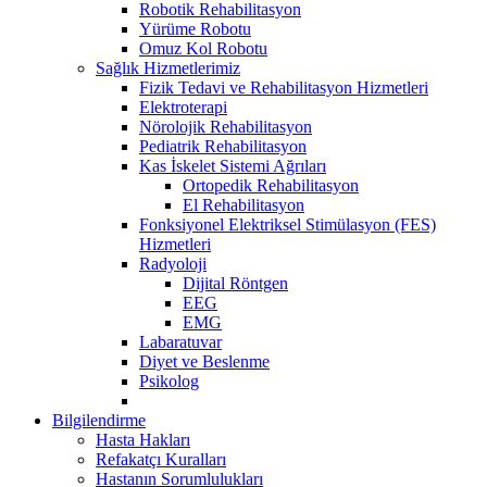
Robotik Rehabilitasyon
Yürüme Robotu
Omuz Kol Robotu
Sağlık Hizmetlerimiz
Fizik Tedavi ve Rehabilitasyon Hizmetleri
Elektroterapi
Nörolojik Rehabilitasyon
Pediatrik Rehabilitasyon
Kas İskelet Sistemi Ağrıları
Ortopedik Rehabilitasyon
El Rehabilitasyon
Fonksiyonel Elektriksel Stimülasyon (FES)
Hizmetleri
Radyoloji
Dijital Röntgen
EEG
EMG
Labaratuvar
Diyet ve Beslenme
Psikolog
Bilgilendirme
Hasta Hakları
Refakatçı Kuralları
Hastanın Sorumlulukları