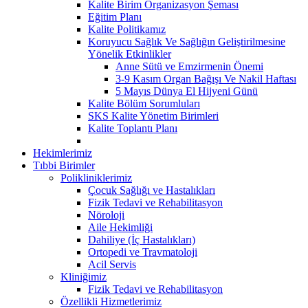
Kalite Birim Organizasyon Şeması
Eğitim Planı
Kalite Politikamız
Koruyucu Sağlık Ve Sağlığın Geliştirilmesine
Yönelik Etkinlikler
Anne Sütü ve Emzirmenin Önemi
3-9 Kasım Organ Bağışı Ve Nakil Haftası
5 Mayıs Dünya El Hijyeni Günü
Kalite Bölüm Sorumluları
SKS Kalite Yönetim Birimleri
Kalite Toplantı Planı
Hekimlerimiz
Tıbbi Birimler
Polikliniklerimiz
Çocuk Sağlığı ve Hastalıkları
Fizik Tedavi ve Rehabilitasyon
Nöroloji
Aile Hekimliği
Dahiliye (İç Hastalıkları)
Ortopedi ve Travmatoloji
Acil Servis
Kliniğimiz
Fizik Tedavi ve Rehabilitasyon
Özellikli Hizmetlerimiz