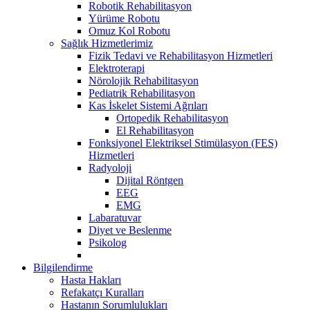
Robotik Rehabilitasyon
Yürüme Robotu
Omuz Kol Robotu
Sağlık Hizmetlerimiz
Fizik Tedavi ve Rehabilitasyon Hizmetleri
Elektroterapi
Nörolojik Rehabilitasyon
Pediatrik Rehabilitasyon
Kas İskelet Sistemi Ağrıları
Ortopedik Rehabilitasyon
El Rehabilitasyon
Fonksiyonel Elektriksel Stimülasyon (FES)
Hizmetleri
Radyoloji
Dijital Röntgen
EEG
EMG
Labaratuvar
Diyet ve Beslenme
Psikolog
Bilgilendirme
Hasta Hakları
Refakatçı Kuralları
Hastanın Sorumlulukları