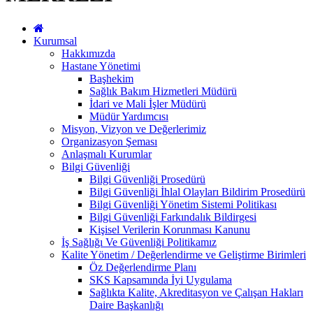
Kurumsal
Hakkımızda
Hastane Yönetimi
Başhekim
Sağlık Bakım Hizmetleri Müdürü
İdari ve Mali İşler Müdürü
Müdür Yardımcısı
Misyon, Vizyon ve Değerlerimiz
Organizasyon Şeması
Anlaşmalı Kurumlar
Bilgi Güvenliği
Bilgi Güvenliği Prosedürü
Bilgi Güvenliği İhlal Olayları Bildirim Prosedürü
Bilgi Güvenliği Yönetim Sistemi Politikası
Bilgi Güvenliği Farkındalık Bildirgesi
Kişisel Verilerin Korunması Kanunu
İş Sağlığı Ve Güvenliği Politikamız
Kalite Yönetim / Değerlendirme ve Geliştirme Birimleri
Öz Değerlendirme Planı
SKS Kapsamında İyi Uygulama
Sağlıkta Kalite, Akreditasyon ve Çalışan Hakları
Daire Başkanlığı