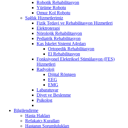
Robotik Rehabilitasyon
Yürüme Robotu
Omuz Kol Robotu
Sağlık Hizmetlerimiz
Fizik Tedavi ve Rehabilitasyon Hizmetleri
Elektroterapi
Nörolojik Rehabilitasyon
Pediatrik Rehabilitasyon
Kas İskelet Sistemi Ağrıları
Ortopedik Rehabilitasyon
El Rehabilitasyon
Fonksiyonel Elektriksel Stimülasyon (FES)
Hizmetleri
Radyoloji
Dijital Röntgen
EEG
EMG
Labaratuvar
Diyet ve Beslenme
Psikolog
Bilgilendirme
Hasta Hakları
Refakatçı Kuralları
Hastanın Sorumlulukları