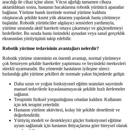
aracılığı ile cihaz içine alınır. Vücut ağırlığı tamamen cihaza
aktarıldıktan sonra, hastanın bacaklarına robotik yürütücü aparatlar
bağlanır. Yürüme bandı üzerinde normal yürüme kalıbını
oluşturacak şekilde kısmi yük aktarımı yapılarak hasta yürümeye
başlatılır. Robotik yürütücüler algılayıcı sensörleri yardımıyla,
yürüme sırasında aktif hareketi ortaya çıkarmayı ve güçlendirmeyi
hedeflerler. Bu sırada hasta önündeki aynadan veya sanal gerçeklik
ekranından yürüyüşünü takip edebilir.
Robotik yürüme tedavisinin avantajları nelerdir?
Robotik yürüme sisteminin en önemli avantajı, normal yürümeye
çok benzeyen şekilde hareketler yaptırması ve beyindeki merkezleri
sürekli uyarmasıdır. Bu yöntemle hastaların iyileşme süreci
hızlandığı gibi yürüme şekilleri de normale yakın biçimlerde gelişir.
Daha uzun ve yoğun fonksiyonel eğitim seansları sayesinde
manuel tedavilerle kıyaslanamayacak şekilde hızlı ilerlemeler
sağlanır.
Terapistin fiziksel yorgunluğunu ortadan kaldırır. Kullanım
için tek terapist yeterlidir.
Hastanın yürüme aktivitesi, kolay bir şekilde denetlenir ve
değerlendirilir.
Yürüyüş modeli ve destekleyici güçler fonksiyonel eğitime
uyum sağlamak için hastanın ihtiyaçlarına göre bireysel olarak