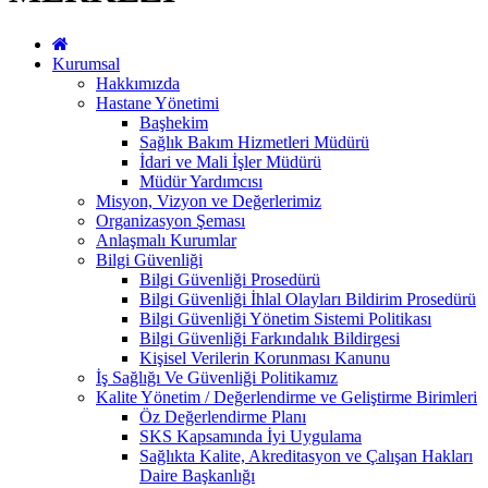
Kurumsal
Hakkımızda
Hastane Yönetimi
Başhekim
Sağlık Bakım Hizmetleri Müdürü
İdari ve Mali İşler Müdürü
Müdür Yardımcısı
Misyon, Vizyon ve Değerlerimiz
Organizasyon Şeması
Anlaşmalı Kurumlar
Bilgi Güvenliği
Bilgi Güvenliği Prosedürü
Bilgi Güvenliği İhlal Olayları Bildirim Prosedürü
Bilgi Güvenliği Yönetim Sistemi Politikası
Bilgi Güvenliği Farkındalık Bildirgesi
Kişisel Verilerin Korunması Kanunu
İş Sağlığı Ve Güvenliği Politikamız
Kalite Yönetim / Değerlendirme ve Geliştirme Birimleri
Öz Değerlendirme Planı
SKS Kapsamında İyi Uygulama
Sağlıkta Kalite, Akreditasyon ve Çalışan Hakları
Daire Başkanlığı