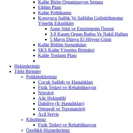
Kalite Birim Organizasyon Şeması
Eğitim Planı
Kalite Politikamız
Koruyucu Sağlık Ve Sağlığın Geliştirilmesine
Yönelik Etkinlikler
Anne Sütü ve Emzirmenin Önemi
3-9 Kasım Organ Bağışı Ve Nakil Haftası
5 Mayıs Dünya El Hijyeni Günü
Kalite Bölüm Sorumluları
SKS Kalite Yönetim Birimleri
Kalite Toplantı Planı
Hekimlerimiz
Tıbbi Birimler
Polikliniklerimiz
Çocuk Sağlığı ve Hastalıkları
Fizik Tedavi ve Rehabilitasyon
Nöroloji
Aile Hekimliği
Dahiliye (İç Hastalıkları)
Ortopedi ve Travmatoloji
Acil Servis
Kliniğimiz
Fizik Tedavi ve Rehabilitasyon
Özellikli Hizmetlerimiz