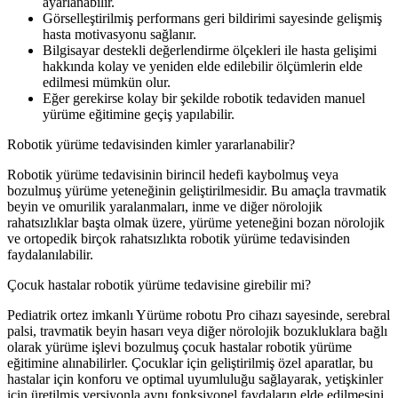
ayarlanabilir.
Görselleştirilmiş performans geri bildirimi sayesinde gelişmiş
hasta motivasyonu sağlanır.
Bilgisayar destekli değerlendirme ölçekleri ile hasta gelişimi
hakkında kolay ve yeniden elde edilebilir ölçümlerin elde
edilmesi mümkün olur.
Eğer gerekirse kolay bir şekilde robotik tedaviden manuel
yürüme eğitimine geçiş yapılabilir.
Robotik yürüme tedavisinden kimler yararlanabilir?
Robotik yürüme tedavisinin birincil hedefi kaybolmuş veya
bozulmuş yürüme yeteneğinin geliştirilmesidir. Bu amaçla travmatik
beyin ve omurilik yaralanmaları, inme ve diğer nörolojik
rahatsızlıklar başta olmak üzere, yürüme yeteneğini bozan nörolojik
ve ortopedik birçok rahatsızlıkta robotik yürüme tedavisinden
faydalanılabilir.
Çocuk hastalar robotik yürüme tedavisine girebilir mi?
Pediatrik ortez imkanlı Yürüme robotu Pro cihazı sayesinde, serebral
palsi, travmatik beyin hasarı veya diğer nörolojik bozukluklara bağlı
olarak yürüme işlevi bozulmuş çocuk hastalar robotik yürüme
eğitimine alınabilirler. Çocuklar için geliştirilmiş özel aparatlar, bu
hastalar için konforu ve optimal uyumluluğu sağlayarak, yetişkinler
için üretilmiş versiyonla aynı fonksiyonel faydaların elde edilmesini