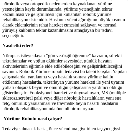
nörolojik veya ortopedik nedenlerden kaynaklanan yürüme
yeteneğinin kaybı durumlarında, yürüme yeteneğinin tekrar
kazanılması ve geliştirilmesi için kullanılan robotik yürüme
rehabilitasyon sistemidir. Hastanın vücut ağırlığının büyük kısmını
alarak eklemlerinin rahat hareket etmesini sağlayan ve normal
yürüyüş kalıbının tekrar kazanılmasını amaçlayan bir tedavi
seçeneğidir.
Nasıl etki eder?
Nöroplastisiteye dayalı “göreve-özgü öğrenme” kavramı, sürekli
tekrarlamalar ve yoğun eğitimler sayesinde, günlük hayatın
aktivitelerinin eğitimle elde edilebileceğini ve geliştirilebileceğini
savunur. Robotik Yürüme robotu tedavisi bu talebi karşılar. Yapılan
çalışmalarda, yaralanma veya hastalık sonrası yürüme kalıbı
etkilenmiş hastalarda, tekrarlayan yürüme hareketi ile yeni uyarım
yolları oluşarak beyin ve omuriliğin çalışmasına yardımcı olduğu
gösterilmiştir. Fonksiyonel hareket ve duyusal uyarı, MS (multiple
skleroz),serebral palsi veya diğer nörolojik hastalıkların yanı sıra,
felç, omurilik yaralanması ve travmatik beyin hasarlı hastaların
nörolojik rehabilitasyonunda önemli bir rol oynar.
Yürüme Robotu nasıl çalışır?
Tedaviye alınacak hasta, önce vücuduna giydirilen taşıyıcı giysi