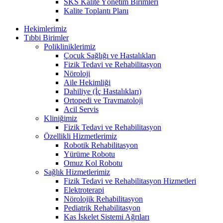
SKS Kalite Yönetim Birimleri
Kalite Toplantı Planı
Hekimlerimiz
Tıbbi Birimler
Polikliniklerimiz
Çocuk Sağlığı ve Hastalıkları
Fizik Tedavi ve Rehabilitasyon
Nöroloji
Aile Hekimliği
Dahiliye (İç Hastalıkları)
Ortopedi ve Travmatoloji
Acil Servis
Kliniğimiz
Fizik Tedavi ve Rehabilitasyon
Özellikli Hizmetlerimiz
Robotik Rehabilitasyon
Yürüme Robotu
Omuz Kol Robotu
Sağlık Hizmetlerimiz
Fizik Tedavi ve Rehabilitasyon Hizmetleri
Elektroterapi
Nörolojik Rehabilitasyon
Pediatrik Rehabilitasyon
Kas İskelet Sistemi Ağrıları