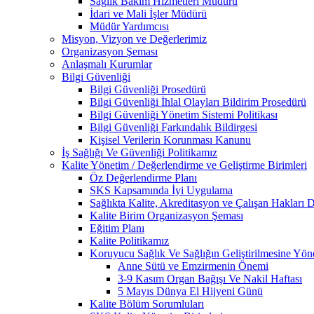
Sağlık Bakım Hizmetleri Müdürü
İdari ve Mali İşler Müdürü
Müdür Yardımcısı
Misyon, Vizyon ve Değerlerimiz
Organizasyon Şeması
Anlaşmalı Kurumlar
Bilgi Güvenliği
Bilgi Güvenliği Prosedürü
Bilgi Güvenliği İhlal Olayları Bildirim Prosedürü
Bilgi Güvenliği Yönetim Sistemi Politikası
Bilgi Güvenliği Farkındalık Bildirgesi
Kişisel Verilerin Korunması Kanunu
İş Sağlığı Ve Güvenliği Politikamız
Kalite Yönetim / Değerlendirme ve Geliştirme Birimleri
Öz Değerlendirme Planı
SKS Kapsamında İyi Uygulama
Sağlıkta Kalite, Akreditasyon ve Çalışan Hakları D
Kalite Birim Organizasyon Şeması
Eğitim Planı
Kalite Politikamız
Koruyucu Sağlık Ve Sağlığın Geliştirilmesine Yöne
Anne Sütü ve Emzirmenin Önemi
3-9 Kasım Organ Bağışı Ve Nakil Haftası
5 Mayıs Dünya El Hijyeni Günü
Kalite Bölüm Sorumluları