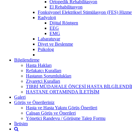
Ortopedik Rehabilitasyon
El Rehabilitasyon
Fonksiyonel Elektriksel Stimülasyon (FES) Hizmet
Radyoloji
Dijital Röntgen
EEG
EMG
Labaratuvar
Diyet ve Beslenme
Psikolog
Bilgilendirme
Hasta Hakları
Refakatçı Kuralları
Hastanın Sorumlulukları
Ziyaretçi Kuralları
TIBBİ MÜDAHALE ÖNCESİ HASTA BİLGİLENDİ
HASTANE ORTAMINDA İLETİŞİM
Galeri
Görüş ve Önerileriniz
Hasta ve Hasta Yakını Görüş Önerileri
Çalışan Görüş ve Önerileri
Yönetici Randevu / Görüşme Talep Formu
İletişim