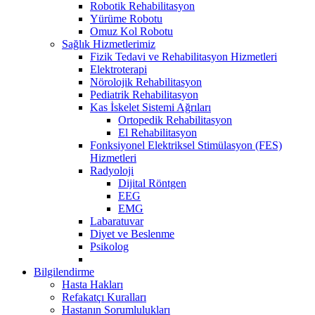
Robotik Rehabilitasyon
Yürüme Robotu
Omuz Kol Robotu
Sağlık Hizmetlerimiz
Fizik Tedavi ve Rehabilitasyon Hizmetleri
Elektroterapi
Nörolojik Rehabilitasyon
Pediatrik Rehabilitasyon
Kas İskelet Sistemi Ağrıları
Ortopedik Rehabilitasyon
El Rehabilitasyon
Fonksiyonel Elektriksel Stimülasyon (FES)
Hizmetleri
Radyoloji
Dijital Röntgen
EEG
EMG
Labaratuvar
Diyet ve Beslenme
Psikolog
Bilgilendirme
Hasta Hakları
Refakatçı Kuralları
Hastanın Sorumlulukları