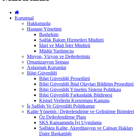
Kurumsal
Hakkımızda
Hastane Yönetimi
Başhekim
Sağlık Bakım Hizmetleri Müdürü
İdari ve Mali İşler Müdürü
Müdür Yardımcısı
Misyon, Vizyon ve Değerlerimiz
Organizasyon Şeması
Anlaşmalı Kurumlar
Bilgi Güvenliği
Bilgi Güvenliği Prosedürü
Bilgi Güvenliği İhlal Olayları Bildirim Prosedürü
Bilgi Güvenliği Yönetim Sistemi Politikası
Bilgi Güvenliği Farkındalık Bildirgesi
Kişisel Verilerin Korunması Kanunu
İş Sağlığı Ve Güvenliği Politikamız
Kalite Yönetim / Değerlendirme ve Geliştirme Birimleri
Öz Değerlendirme Planı
SKS Kapsamında İyi Uygulama
Sağlıkta Kalite, Akreditasyon ve Çalışan Hakları
Daire Başkanlığı