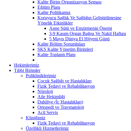
Kalite Birim Organizasyon Şeması
Eğitim Planı
Kalite Politikamız
Koruyucu Sağlık Ve Sağlığın Geliştirilmesine
Yönelik Etkinlikler
Anne Sütü ve Emzirmenin Önemi
3-9 Kasım Organ Bağışı Ve Nakil Haftası
5 Mayıs Dünya El Hijyeni Günü
Kalite Bölüm Sorumluları
SKS Kalite Yönetim Birimleri
Kalite Toplantı Planı
Hekimlerimiz
Tıbbi Birimler
Polikliniklerimiz
Çocuk Sağlığı ve Hastalıkları
Fizik Tedavi ve Rehabilitasyon
Nöroloji
Aile Hekimliği
Dahiliye (İç Hastalıkları)
Ortopedi ve Travmatoloji
Acil Servis
Kliniğimiz
Fizik Tedavi ve Rehabilitasyon
Özellikli Hizmetlerimiz